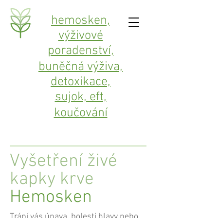
hemosken,
výživové
poradenství,
buněčná výživa,
detoxikace,
sujok, eft,
koučování
Vyšetření živé
kapky krve
Hemosken
Trápí vás únava, bolesti hlavy nebo