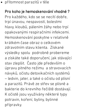
přítomnost parazitů v těle
Pro koho je hemoskenování vhodné ?
Pro každého, kdo se se necítí dobře,
trpí únavou, nespavostí, bolestmi
hlavy, kloubů, pálením žáhy nebo trpí
opakovanými respiračními infekcemi.
Hemoskenování poskytne v relativně
krátkém čase obraz o celkovém
zdravotním stavu klienta. Získané
výsledky spolu podrobně probereme
a získáte také doporučení, jak stávající
stav zlepšit. Často jde především o
úpravu pitného režimu a stravovacích
návyků, očistu detoxikačních systémů
– ledvin, jater, a také o očistu od plísní
a parazitů. Právě ze střev se plísně a
bakterie do krevního řečiště dostávají.
K očistě jsou využívány některé typy
potravin, koření, byliny, bylinné
přípravky.