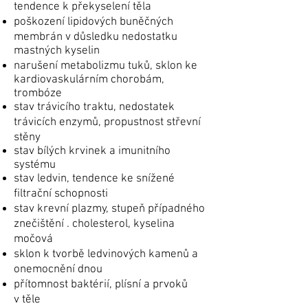
tendence k překyselení těla
poškození lipidových buněčných
membrán v důsledku nedostatku
mastných kyselin
narušení metabolizmu tuků, sklon ke
kardiovaskulárním chorobám,
trombóze
stav trávicího traktu, nedostatek
trávicích enzymů, propustnost střevní
stěny
stav bílých krvinek a imunitního
systému
stav ledvin, tendence ke snížené
filtrační schopnosti
stav krevní plazmy, stupeň případného
znečištění . cholesterol, kyselina
močová
sklon k tvorbě ledvinových kamenů a
onemocnění dnou
přítomnost baktérií, plísní a prvoků
v těle