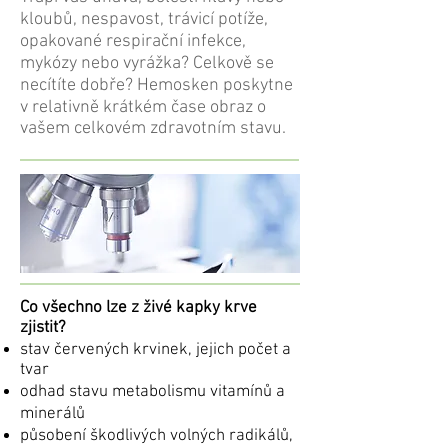
kloubů, nespavost, trávicí potíže,
opakované respirační infekce,
mykózy nebo vyrážka? Celkově se
necítíte dobře? Hemosken poskytne
v relativně krátkém čase obraz o
vašem celkovém zdravotním stavu.
Co všechno lze z živé kapky krve
zjistit?
stav červených krvinek, jejich počet a
tvar
odhad stavu metabolismu vitamínů a
minerálů
působení škodlivých volných radikálů,