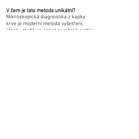
V čem je tato metoda unikátní?
Mikroskopická diagnostika z kapky
krve je moderní metoda vyšetření,
která umožňuje získat poměrně rychle
přehled o zdravotním stavu klienta.
K hemoskenu se využivá čerstvá –
živá kapička kapilární krve. Vyšetření
probíhá v přítomnosti klienta, ten má
tak možnost vidět složení své krve na
vlastní oči.
Jak hemoskenování probíhá?
K vyšetření není nutná žádná speciální
příprava, ideální je přijít nalačno, nebo
minimálně 3 hodiny po jídle. Kapička
krve se odebírá z prstu vpichem
malou jednorázovou sterilní lancetou.
Po kápnutí na vyšetřovací sklíčko je
umístěna pod mikroskop s 900 – 1200
násobným pracovním zvětšením.